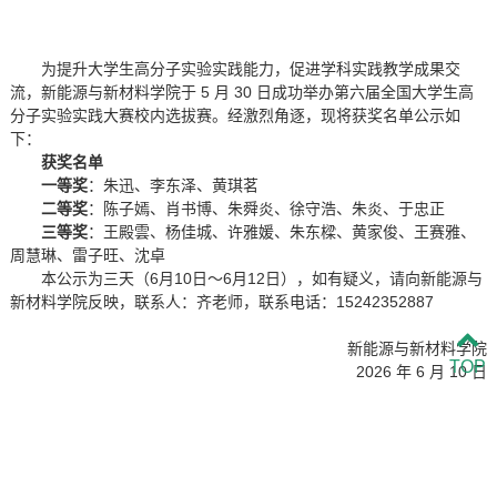
为提升大学生高分子实验实践能力，促进学科实践教学成果交
流，新能源与新材料学院于 5 月 30 日成功举办第六届全国大学生高
分子实验实践大赛校内选拔赛。经激烈角逐，现将获奖名单公示如
下：
获奖名单
一等奖
：朱迅、李东泽、黄琪茗
二等奖
：陈子嫣、肖书博、朱舜炎、徐守浩、朱炎、于忠正
三等奖
：王殿雲、杨佳城、许雅媛、朱东樑、黄家俊、王赛雅、
周慧琳、雷子旺、沈卓
本公示为三天（6月10日～6月12日），如有疑义，请向新能源与
新材料学院反映，联系人：齐老师，联系电话：15242352887
新能源与新材料学院
TOP
2026 年 6 月 10 日