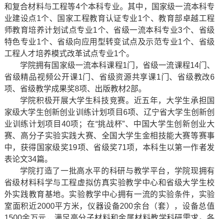
和复合材料与工程等4个本科专业。其中，国家级一流本科专
业建设点1个、国家工程教育认证专业1个、教育部卓越工程
师教育培养计划试点专业1个、省级一流本科专业3个、省级
特色专业1个、省级向应用型转变试点及示范专业1个、省级
工程人才培养模式改革试点专业1个。
学院拥有国家级一流本科课程1门，省级一流课程14门、
省级精品视频公开课1门、省级资源共享课1门、省级教改6
项、省级教学成果奖8项、出版教材2部。
学院积极开展大学生科技竞赛。近五年，大学生承担国
家级大学生创新创业训练计划项目6项、辽宁省大学生创新创
业训练计划项目40项；在“挑战杯”、中国大学生创新创业大
赛、高分子实验实践大赛、全国大学生金相技能大赛等赛事
中，获得国家级奖19项、省级奖71项，本科生以第一作者发
表论文34篇。
学院打造了一批高水平的科研与教学平台，学院现拥有
省级材料科学与工程虚拟仿真实验教学中心和省级大学生校
外实践教育基地。实验教学中心拥有一流的实验条件，实验
室面积近2000平方米，仪器设备200余台（套），设备总值
1500余万元，满足高分子材料和金属材料教学科研需求。各