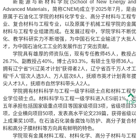
新能源与新材料学院(School of New Energy and
Advanced Materials，简称CNEM)成立于2025年7月，是由
原属于石油化工学院的材料化学专业、高分子材料与工程专
业、复合材料与工程专业，以及原属于机械工程学院的金属
材料与工程专业组建而成。在发展过程中，学院学科不断优
化、教学科研实力不断增强，为中国石化工业输送了大批人
才，为中国石油化工工业的发展作出了突出贡献。
学院具有雄厚的师资队伍，现有专任教师45人，教授占
26.7%、副教授占40%，博士占93.3%，有硕士生导师36人。
拥有辽宁省“兴辽英才计划”获得者2人，辽宁省百千万人才工
程“千人”层次人选3人、万人层次6人，抚顺市英才计划青年拔
尖人才3人，抚顺市自然学科带头人2人。
学院拥有材料科学与工程一级学科硕士点和材料工程专
业学位硕士点。材料科学与工程一级学科进入ESI前1%。近
TOP
五年承担包括国家级重点项目等国家级项目3项，省级项目33
项，企业横向项目50项，发表高水平论文239篇，获得省级以
上成果奖10项。在石油石化装备腐蚀与防护、高分子复合材
料和高分子膜材料等方向具有鲜明的特色。
学院现有金属材料工程、材料化学、高分子材料与工程