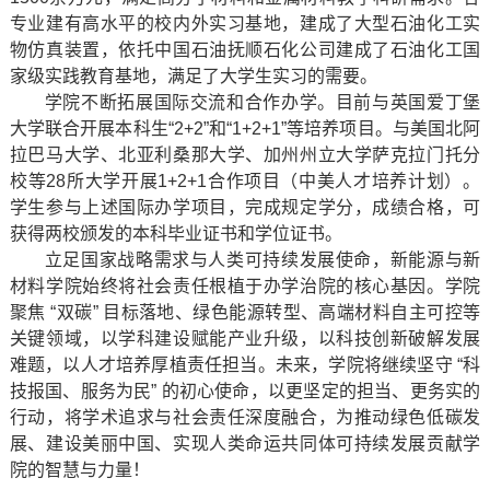
专业建有高水平的校内外实习基地，建成了大型石油化工实
物仿真装置，依托中国石油抚顺石化公司建成了石油化工国
家级实践教育基地，满足了大学生实习的需要。
学院不断拓展国际交流和合作办学。目前与英国爱丁堡
大学联合开展本科生“2+2”和“1+2+1”等培养项目。与美国北阿
拉巴马大学、北亚利桑那大学、加州州立大学萨克拉门托分
校等28所大学开展1+2+1合作项目（中美人才培养计划）。
学生参与上述国际办学项目，完成规定学分，成绩合格，可
获得两校颁发的本科毕业证书和学位证书。
立足国家战略需求与人类可持续发展使命，新能源与新
材料学院始终将社会责任根植于办学治院的核心基因。学院
聚焦 “双碳” 目标落地、绿色能源转型、高端材料自主可控等
关键领域，以学科建设赋能产业升级，以科技创新破解发展
难题，以人才培养厚植责任担当。未来，学院将继续坚守 “科
技报国、服务为民” 的初心使命，以更坚定的担当、更务实的
行动，将学术追求与社会责任深度融合，为推动绿色低碳发
展、建设美丽中国、实现人类命运共同体可持续发展贡献学
院的智慧与力量！