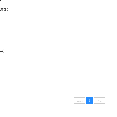
硕导】
导】
上页
1
下页