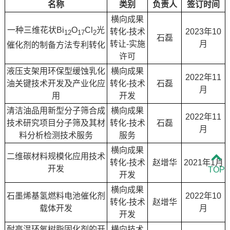
名称
类别
负责人
签订时间
横向成果
一种三维花状Bi
O
Cl
光
转化-技术
2023年10
12
17
2
石磊
转让-实施
月
催化剂的制备方法专利转化
许可
液压支架用环保型缓蚀乳化
横向成果
2022年11
油关键技术开发及产业化应
转化-技术
石磊
月
用
开发
清洁油品用新型分子筛合成
横向成果
2022年11
技术研究项目分子筛及其材
转化-技术
石磊
月
料分析检测技术服务
服务
横向成果
二维碳材料规模化应用技术
转化-技术
赵增华
2021年1月
开发
TOP
开发
横向成果
石墨烯基氢燃料电池催化剂
2022年10
转化-技术
赵增华
载体开发
月
开发
耐高温环氧树脂固化剂的开
横向技术