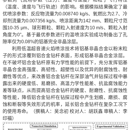
（温度、速度与飞行轨迹）的影响。根据模拟结果确定了最
优喷涂参数：反应物流量为0.008740 kg/s、氧燃比为2.7、冷
却剂流量为0.007356 kg/s、喷涂距离为142 mm、颗粒尺寸范
围10-35 μm、球形颗粒、颗粒入射速度为10 m/s、颗粒入射
角度为0°。基于最优参数进行的温喷涂实验成功制备出了孔
隙率仅为0.08%的铝基完全非晶涂层。
利用低温超音速火焰喷涂技术将铝基非晶合金以粉末粒
子的形式涂覆到铝合金钻杆表面，形成铝基非晶合金涂层。
在不破坏铝合金钻杆原有力学性能的前提下，充分发挥铝基
非晶合金高强度、高韧性、超塑性以及优异的耐腐蚀性、耐
磨性等优点，来改善铝合金钻杆在深部油气井钻探过程中暴
露出来的硬度低、易磨损、高温力学性能差、抗盐腐蚀能力
差等缺点，从而提高铝合金钻杆的硬度、耐磨性、抗腐蚀性
等性能，降低铝合金钻杆在钻探过程中产生划痕、磨损、腐
蚀和断裂等失效形式的机率，延长铝合金钻杆在复杂工况下
的使用寿命。（撰稿人：吴念初 校对人：胡跃鑫 审稿人：李
印福）