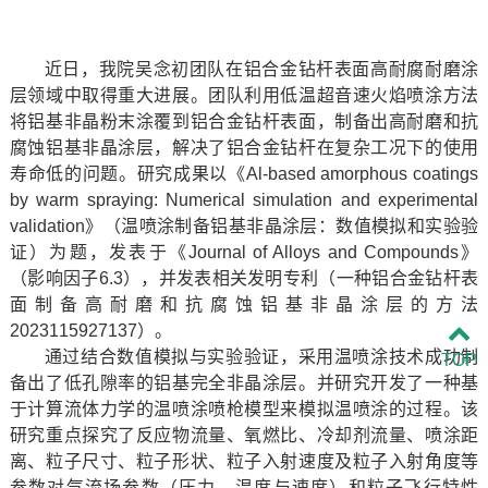
近日，我院吴念初团队在铝合金钻杆表面高耐腐耐磨涂
层领域中取得重大进展。团队利用低温超音速火焰喷涂方法
将铝基非晶粉末涂覆到铝合金钻杆表面，制备出高耐磨和抗
腐蚀铝基非晶涂层，解决了铝合金钻杆在复杂工况下的使用
寿命低的问题。研究成果以《Al-based amorphous coatings
by warm spraying: Numerical simulation and experimental
validation》（温喷涂制备铝基非晶涂层：数值模拟和实验验
证）为题，发表于《Journal of Alloys and Compounds》
（影响因子6.3），并发表相关发明专利（一种铝合金钻杆表
面制备高耐磨和抗腐蚀铝基非晶涂层的方法
2023115927137）。
通过结合数值模拟与实验验证，采用温喷涂技术成功制
TOP
备出了低孔隙率的铝基完全非晶涂层。并研究开发了一种基
于计算流体力学的温喷涂喷枪模型来模拟温喷涂的过程。该
研究重点探究了反应物流量、氧燃比、冷却剂流量、喷涂距
离、粒子尺寸、粒子形状、粒子入射速度及粒子入射角度等
参数对气流场参数（压力、温度与速度）和粒子飞行特性