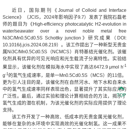
近日，国际期刊《Journal of Colloid and Interface
Science》（JCIS，2024年影响因子9.7）发表了我院石磊老
师的题目为《High-efficiency photocatalytic H2-evolution in
water/seawater over a novel noble metal free
Ni3C/Mn0.5Cd0.5S Schottky junction》研究成果（DOI:
10.1016/j.jcis.2024.08.219）。该工作提出了一种新型无贵金
属Ni3C/Mn0.5Cd0.5S（NCMCS）肖特基结光催化剂。该催
化剂具有优异的可见光响应和光生载流子分离特性。实验结
-1
果显示，该催化剂在模拟海水中实现了高达6472.9 μmol h
-1
g
的氢气生成速率，是单一Mn0.5Cd0.5S（MCS）的11倍。
更为引人注目的是，该催化剂在自然河水、地下水和自来水
中的氢气生成速率同样表现出色，显著提升了其实际应用的
TOP
广泛性。最后，通过实验和理论计算相结合的方法，揭示了
氢气生成的潜在机制，为该光催化剂的实际应用提供了理论
支持。
该工作开发了一种高效、低成本的无贵金属光催化剂，
能够在复杂的水环境中实现高效的光催化制氢。这一成果不