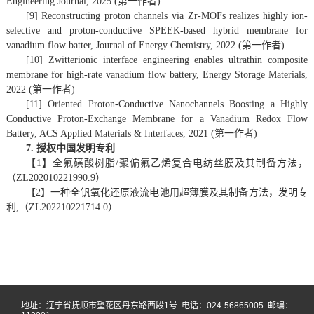
Engineering Journal, 2025 (第一作者)
[9] Reconstructing proton channels via Zr-MOFs realizes highly ion-
selective and proton-conductive SPEEK-based hybrid membrane for
vanadium flow batter, Journal of Energy Chemistry, 2022 (第一作者)
[10] Zwitterionic interface engineering enables ultrathin composite
membrane for high-rate vanadium flow battery, Energy Storage Materials,
2022 (第一作者)
[11] Oriented Proton-Conductive Nanochannels Boosting a Highly
Conductive Proton-Exchange Membrane for a Vanadium Redox Flow
Battery, ACS Applied Materials & Interfaces, 2021 (第一作者)
7. 授权中国发明专利
【1】全氟磺酸树脂/聚偏氟乙烯复合电纺丝膜及其制备方法，
（ZL202010221990.9）
【2】一种全钒氧化还原液流电池用超薄膜及其制备方法，发明专
利,（ZL202210221714.0）
地址：辽宁省抚顺市望花区丹东路西段1号 电话：024-56865005 邮编：