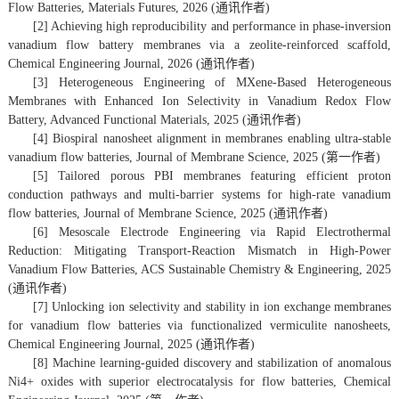
Flow Batteries, Materials Futures, 2026 (通讯作者)
[2] Achieving high reproducibility and performance in phase-inversion
vanadium flow battery membranes via a zeolite-reinforced scaffold,
Chemical Engineering Journal, 2026 (通讯作者)
[3] Heterogeneous Engineering of MXene-Based Heterogeneous
Membranes with Enhanced Ion Selectivity in Vanadium Redox Flow
Battery, Advanced Functional Materials, 2025 (通讯作者)
[4] Biospiral nanosheet alignment in membranes enabling ultra-stable
vanadium flow batteries, Journal of Membrane Science, 2025 (第一作者)
[5] Tailored porous PBI membranes featuring efficient proton
conduction pathways and multi-barrier systems for high-rate vanadium
flow batteries, Journal of Membrane Science, 2025 (通讯作者)
[6] Mesoscale Electrode Engineering via Rapid Electrothermal
Reduction: Mitigating Transport-Reaction Mismatch in High-Power
Vanadium Flow Batteries, ACS Sustainable Chemistry & Engineering, 2025
(通讯作者)
[7] Unlocking ion selectivity and stability in ion exchange membranes
for vanadium flow batteries via functionalized vermiculite nanosheets,
Chemical Engineering Journal, 2025 (通讯作者)
[8] Machine learning-guided discovery and stabilization of anomalous
Ni4+ oxides with superior electrocatalysis for flow batteries, Chemical