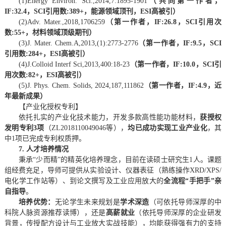
(1)
Energy
Environ. Sci.
,2014,7:1895-1901
（共同第一作者，
IF:32.4，SCI引用数:389+，能源领域顶刊，ESI高被引）
(2)
Adv
. Mater.
,2018,1706259
（第一作者，IF:26.8，SCI引用次
数:55+，材料领域顶级期刊）
(3)
J. Mater. Chem.A
,2013,(1):2773-2776
（第一作者，IF:9.5，SCI
引用数:284+，ESI高被引）
(4)
J.Colloid Interf Sci
,2013,400:18-23
（第一作者，IF:10.0，SCI引
用次数:82+，ESI高被引）
(5)
J. Phys. Chem. Solids
, 2024,187,111862
（第一作者，IF:4.9，近
年最新成果）
【产业化授权专利】
依托扎实的产业化技术能力，开发多款高性能功能材料，
获授权
发明专利3项
（ZL2018110049046等），
均已成功实现工业产业化
，其
中1项已完成专利权质押。
7. 人才培养情况
秉承“少而精”的精英化培养理念，目前在读硕士研究生1人。课题
组经费充足，导师可提供从实验设计、仪器表征（熟练操作XRD/XPS/
电化学工作站等）、到论文撰写及工业应用放大的
全流程“手把手”亲
自指导
。
培养优势：
无论学生未来规划是
学术深造
（可依托导师深厚的中
科院人脉资源推荐读博），还是
高薪就业
（依托导师深厚的企业研发
背景，传授配方设计与工业放大实战技能），均能获得强有力的支持