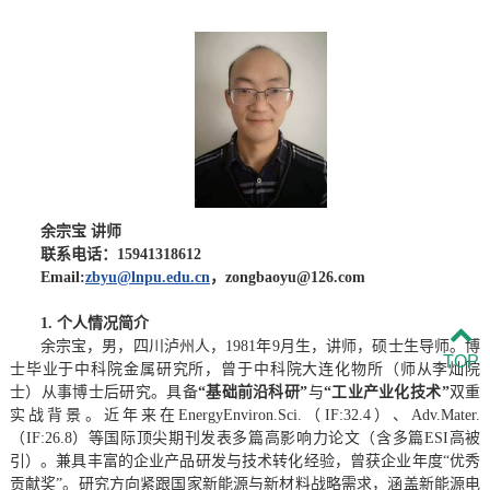
余宗宝 讲师
联系电话：15941318612
Email:
zbyu@lnpu.edu.cn
，zongbaoyu@126.com
1. 个人情况简介
余宗宝，男，四川泸州人，1981年9月生，讲师，硕士生导师。博
TOP
士毕业于中科院金属研究所，曾于中科院大连化物所（师从李灿院
士）从事博士后研究。具备
“
基础前沿科研
”
与
“
工业产业化技术
”
双重
实战背景。近年来在
EnergyEnviron.Sci.
（IF:32.4）、
Adv.Mater.
（IF:26.8）等国际顶尖期刊发表多篇高影响力论文（含多篇ESI高被
引）。兼具丰富的企业产品研发与技术转化经验，曾获企业年度“优秀
贡献奖”。研究方向紧跟国家新能源与新材料战略需求，涵盖新能源电