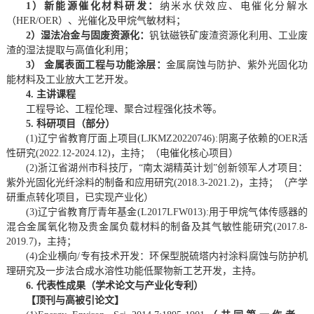
1
）新能源催化材料研发：
纳米水伏效应、电催化分解水
（HER/OER）、光催化及甲烷气敏材料；
2
）湿法冶金与固废资源化：
钒钛磁铁矿废渣资源化利用、工业废
渣的湿法提取与高值化利用；
3）
金属表面工程与功能涂层：
金属腐蚀与防护、紫外光固化功
能材料及工业放大工艺开发。
4.
主讲课程
工程导论、工程伦理、聚合过程强化技术等。
5. 科研项目（部分）
(1)辽宁省教育厅面上项目(LJKMZ20220746):阴离子依赖的OER活
性研究(2022.12-2024.12)，主持；（电催化核心项目）
(2)浙江省湖州市科技厅，“南太湖精英计划”创新领军人才项目：
紫外光固化光纤涂料的制备和应用研究(2018.3-2021.2)，主持；（产学
研重点转化项目，已实现产业化）
(3)辽宁省教育厅青年基金(L2017LFW013):用于甲烷气体传感器的
混合金属氧化物及贵金属负载材料的制备及其气敏性能研究(2017.8-
2019.7)，主持；
(4)企业横向/专有技术开发：环保型脱硫塔内衬涂料腐蚀与防护机
理研究及一步法合成水溶性功能低聚物新工艺开发，主持。
6. 代表性成果（学术论文与产业化专利）
【顶刊与高被引论文】