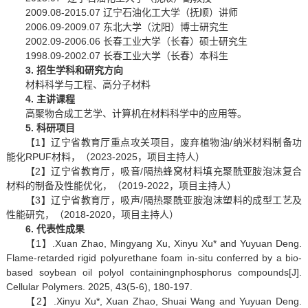
2009.08-2015.07
辽宁石油化工大学（抚顺）讲师
2006.09-2009.07
东北大学（沈阳）博士研究生
2002.09-2006.06
长春工业大学（长春）硕士研究生
1998.09-2002.07
长春工业大学（长春）本科生
3.
招生学科和研究方向
材料科学与工程、高分子材料
4.
主讲课程
高聚物合成工艺学、计算机在材料科学中的应用等。
5.
科研项目
【1】辽宁省教育厅重点攻关项目，废弃植物油/纳米材料制备功
能化RPUF材料，（2023-2025，项目主持人）
【2】辽宁省教育厅，吸音/隔热蜂窝材料填充聚酰亚胺泡沫复合
材料的制备及性能优化，（2019-2022，项目主持人）
【3】辽宁省教育厅，吸声/隔热聚酰亚胺泡沫塑料的成型工艺及
性能研究，（2018-2020，项目主持人）
6. 代表性成果
【1】.Xuan Zhao, Mingyang Xu, Xinyu Xu* and Yuyuan Deng.
Flame-retarded rigid polyurethane foam in-situ conferred by a bio-
based soybean oil polyol containingnphosphorus compounds[J].
Cellular Polymers. 2025, 43(5-6), 180-197.
【2】.Xinyu Xu*, Xuan Zhao, Shuai Wang and Yuyuan Deng.