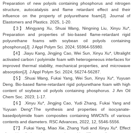
Preparation of new polyols containing phosphorus and nitrogen
structure, autocatalysis and flame retardant effect and their
influence on the property of polyurethane foam[J]. Journal of
Elastomers and Plastics. 2025, 1-20.
【3】.Mingyang Xu, Shuai Wang, Ningning Liu, Xinyu Xu*,
Preparation and properties of bio-based flame-retardant rigid
polyurethane foams with soybean oil polyols containing
phosphorus[J]. J Appl Polym Sci. 2024; 55964-55980.
【4】.Jiayu Kang, Jingjing Cao, Wei Sun, Xinyu Xu*, Ultralight
activated carbon / polyimide foam with heterogeneous interfaces for
improved thermal stability, mechanical properties, and microwave
absorption[J]. J Appl Polym Sci. 2024; 56274-56287.
【5】.Shuai Wang, Fukai Yang, Wei Sun, Xinyu Xu*, Yuyuan
Deng. Bio-based flame-retardant rigid polyurethane foam with high
content of soybean oil polyols containing phosphorus. J Am Oil
Chem Soc. 2023; 1-17.
【6】.Xinyu Xu*, Jingjing Cao, Yudi Zhang, Fukai Yang and
Yuyuan Deng*.The synthesis and properties of isocyanate-
basedpolyimide foam composites containing MWCNTs of various
contents and diameters. RSC Advances, 2022, 12, 5546-5556.
【7】.Fukai Yang, Miao Xie, Zhang Yudi and Xinyu Xu*. Effect